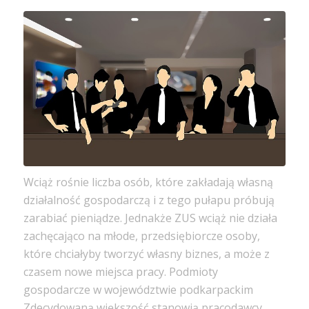
Wciąż rośnie liczba osób, które zakładają własną
działalność gospodarczą i z tego pułapu próbują
zarabiać pieniądze. Jednakże ZUS wciąż nie działa
zachęcająco na młode, przedsiębiorcze osoby,
które chciałyby tworzyć własny biznes, a może z
czasem nowe miejsca pracy. Podmioty
gospodarcze w województwie podkarpackim
Zdecydowaną większość stanowią pracodawcy