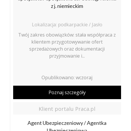
z j. niemieckim
Lokalizacja: podkarpackie / Jasło
Twój zakres obowiązków: stała współpraca z
klientem przygotowywanie ofert
sprzedażowych oraz dokumentacji
przyjmowanie i...
Opublikowano: wczoraj
Poznaj szczegóły
Klient portalu Praca.pl
Agent Ubezpieczeniowy / Agentka
Ubezpieczeniowa