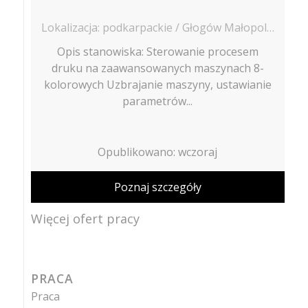
Lokalizacja: podkarpackie / Głogów Małopolski
Opis stanowiska: Sterowanie procesem
druku na zaawansowanych maszynach 8-
kolorowych Uzbrajanie maszyny, ustawianie
parametrów...
Opublikowano: wczoraj
Poznaj szczegóły
Więcej ofert pracy
PRACA
Praca