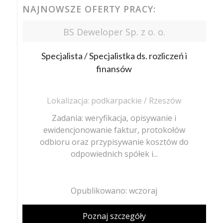
NAJNOWSZE OFERTY PRACY:
BS Deweloper Sp. z o. o.
Specjalista / Specjalistka ds. rozliczeń i
finansów
Lokalizacja: podkarpackie / Rzeszów
Zadania: weryfikacja, opisywanie i
ewidencjonowanie faktur, protokołów
odbioru oraz przypisywanie kosztów do
odpowiednich spółek i...
Opublikowano: wczoraj
Poznaj szczegóły