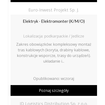
Euro-Inwest Projekt Sp. J.
Elektryk - Elektromonter (K/M/O)
Lokalizacja: podkarpackie / Jedlicze
Zakres obowiązków: kompleksowy montaż
tras kablowych (koryta, drabiny kablowe,
konstrukcje wsporcze, trasy do urządzeń).
układanie i...
Opublikowano: wczoraj
Poznaj szczegóły
ID Logistics Distribution Sp. z o.o.