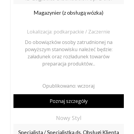
Magazynier (z obsługą wózka)
Lokalizacja: podkarpackie / Zaczernie
Do obowiązków osoby zatrudnionej na
powyższym stanowisku należeć będzie:
załadunek oraz rozładunek towarów
preparacja produktów...
Opublikowano: wczoraj
Poznaj szczegóły
Nowy Styl
Specjalista / Specjalistka ds. Obsługi Klienta