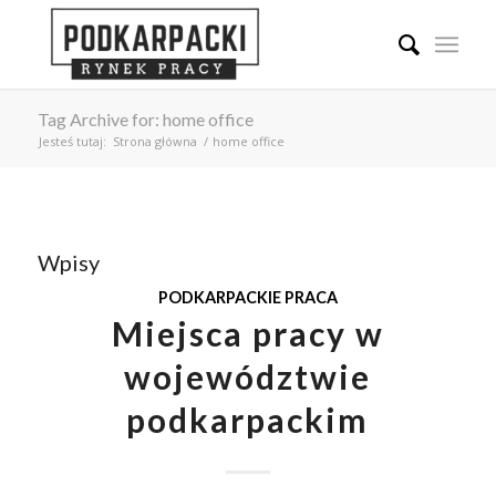
Tag Archive for: home office
Jesteś tutaj:
Strona główna
/
home office
Wpisy
PODKARPACKIE PRACA
Miejsca pracy w
województwie
podkarpackim