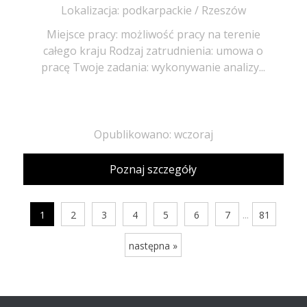
Lokalizacja: podkarpackie / Rzeszów
Miejsce pracy: możliwość pracy na terenie
całego kraju Rodzaj zatrudnienia: umowa o
pracę Twoje zadania: wykonywanie analizy...
Opublikowano: wczoraj
Poznaj szczegóły
...
1
2
3
4
5
6
7
81
następna »