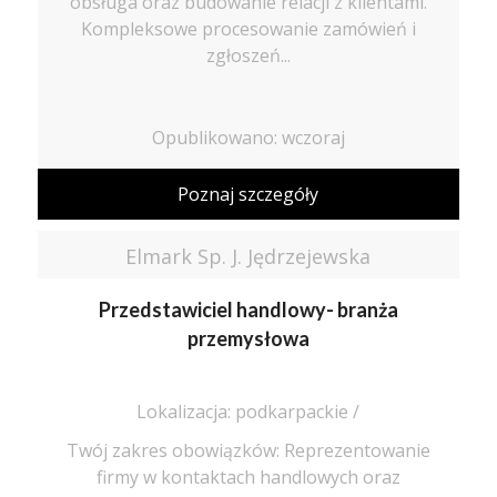
obsługa oraz budowanie relacji z klientami.
Kompleksowe procesowanie zamówień i
zgłoszeń...
Opublikowano: wczoraj
Poznaj szczegóły
Elmark Sp. J. Jędrzejewska
Przedstawiciel handlowy- branża
przemysłowa
Lokalizacja: podkarpackie /
Twój zakres obowiązków: Reprezentowanie
firmy w kontaktach handlowych oraz