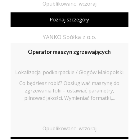
Opublikowano: wczoraj
Poznaj szczegóły
YANKO Spółka z o.o.
Operator maszyn zgrzewających
Lokalizacja: podkarpackie / Głogów Małopolski
Co będziesz robić? Obsługiwać maszynę do
zgrzewania folii – ustawiać parametry,
pilnować jakości. Wymieniać formatki,...
Opublikowano: wczoraj