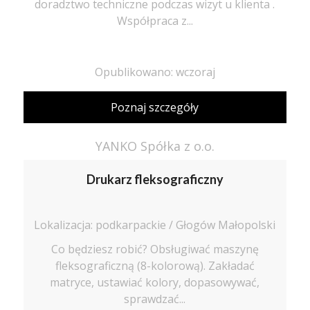
doradztwo techniczne podczas wizyt u klienta .
Współpraca z...
Opublikowano: wczoraj
Poznaj szczegóły
YANKO Spółka z o.o.
Drukarz fleksograficzny
Lokalizacja: podkarpackie / Głogów Małopolski
Co będziesz robić? Obsługiwać maszynę
fleksograficzną (8-kolorową). Zakładać
matryce, ustawiać kolory, dopasowywać,
sprawdzać...