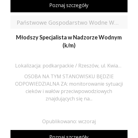
Poznaj szczegóły
Państwowe Gospodarstwo Wodne Wody Polskie
Młodszy Specjalista w Nadzorze Wodnym
(k/m)
Lokalizacja: podkarpackie / Rzeszów, ul. Kwiatkowskiego
OSOBA NA TYM STANOWISKU BĘDZIE
ODPOWIEDZIALNA ZA: monitorowanie sytuacji
cieków i wałów przeciwpowodziowych
znajdujących się na...
Opublikowano: wczoraj
Poznaj szczegóły