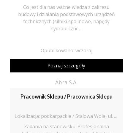
Co jest dla nas ważne wiedza z zakresu
budowy i działania podstawowych urządzeń
technicznych (silniki spalinowe, napędy
hydrauliczne,...
Opublikowano: wczoraj
Poznaj szczegóły
Abra S.A.
Pracownik Sklepu / Pracownica Sklepu
Lokalizacja: podkarpackie / Stalowa Wola, ul. Generała Leopolda Okulickiego 2
Zadania na stanowisku: Profesjonalna