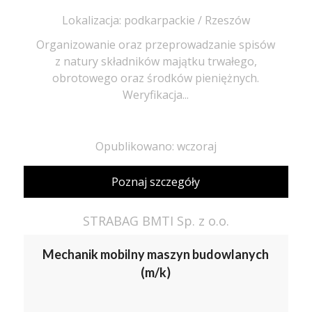
Lokalizacja: podkarpackie / Rzeszów
Organizowanie oraz przeprowadzanie spisów
z natury składników majątku trwałego,
obrotowego oraz środków pieniężnych.
Weryfikacja...
Opublikowano: wczoraj
Poznaj szczegóły
STRABAG BMTI Sp. z o.o.
Mechanik mobilny maszyn budowlanych
(m/k)