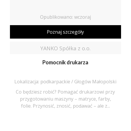
Opublikowano: wczoraj
Poznaj szczegóły
YANKO Spółka z o.o.
Pomocnik drukarza
Lokalizacja: podkarpackie / Głogów Małopolski
Co będziesz robić? Pomagać drukarzowi przy
przygotowaniu maszyny – matryce, farby,
folie. Przynosić, znosić, podawać – ale z...