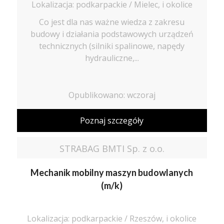
Lokalizacja: podkarpackie / Mielec, i okolice
Co jest dla nas ważne wiedza z zakresu
budowy i działania podstawowych urządzeń
technicznych (silniki spalinowe, napędy
hydrauliczne,...
Opublikowano: wczoraj
Poznaj szczegóły
STRABAG BMTI Sp. z o.o.
Mechanik mobilny maszyn budowlanych
(m/k)
Lokalizacja: podkarpackie / Rzeszów, i okolice