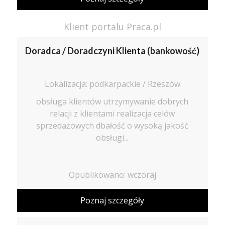
Klient portalu Praca.pl
Doradca / Doradczyni Klienta (bankowość)
Lokalizacja: podkarpackie / Rzeszów
obsługa klientów utrzymywanie dobrych
relacji z klientami realizacja celów
sprzedażowych dbałość o wysoką jakość
obsługi...
Opublikowano: wczoraj
Poznaj szczegóły