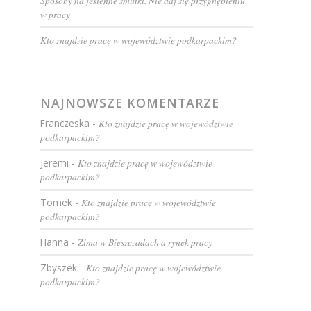
Sposoby na jesienne smutki. Nie daj się przygnębieniu
w pracy
Kto znajdzie pracę w województwie podkarpackim?
NAJNOWSZE KOMENTARZE
Franczeska
-
Kto znajdzie pracę w województwie
podkarpackim?
Jeremi
-
Kto znajdzie pracę w województwie
podkarpackim?
Tomek
-
Kto znajdzie pracę w województwie
podkarpackim?
Hanna
-
Zima w Bieszczadach a rynek pracy
Zbyszek
-
Kto znajdzie pracę w województwie
podkarpackim?