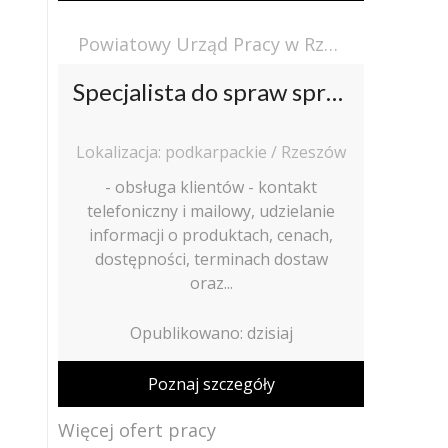
Powiatowy Urząd Pracy w Rzeszowie
Specjalista do spraw sprzedaży (k/m)
Lokalizacja: podkarpackie / Rzeszów
- obsługa klientów - kontakt
telefoniczny i mailowy, udzielanie
informacji o produktach, cenach,
dostępności, terminach dostaw
oraz...
Opublikowano: dzisiaj
Poznaj szczegóły
Więcej ofert pracy