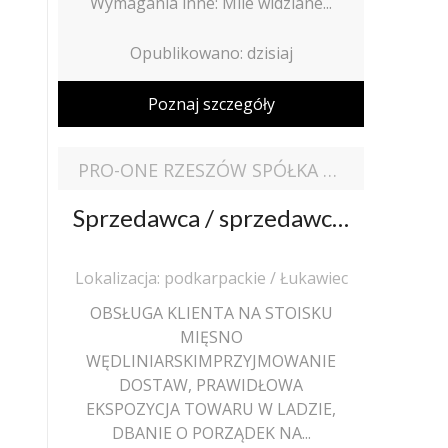
Wymagania inne: Mile widziane...
Opublikowano: dzisiaj
Poznaj szczegóły
PRO-ONE RZESZÓW SPÓŁKA Z OGRANICZONĄ ODPOWIEDZIALNOŚCIĄ
Sprzedawca / sprzedawczyni stoisko mięsne
Lokalizacja: podkarpackie / Łukawiec
OBSŁUGA KLIENTA NA STOISKU
MIĘSNO
WĘDLINIARSKIMPRZYJMOWANIE
DOSTAW, PRAWIDŁOWA
EKSPOZYCJA TOWARU W LADZIE,
DBANIE O PORZĄDEK NA...