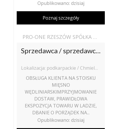
Opublikowano: dzisiaj
Poznaj szczegóły
PRO-ONE RZESZÓW SPÓŁKA Z OGRANICZONĄ ODPOWIEDZIALNOŚCIĄ
Sprzedawca / sprzedawczyni stoisko mięsne
Lokalizacja: podkarpackie / Chmielnik (pow. rzeszowski, gm. Chmielnik), Chmielnik
OBSŁUGA KLIENTA NA STOISKU
MIĘSNO
WĘDLINIARSKIMPRZYJMOWANIE
DOSTAW, PRAWIDŁOWA
EKSPOZYCJA TOWARU W LADZIE,
DBANIE O PORZĄDEK NA...
Opublikowano: dzisiaj