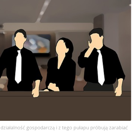
ą działalność gospodarczą i z tego pułapu próbują zarabiać