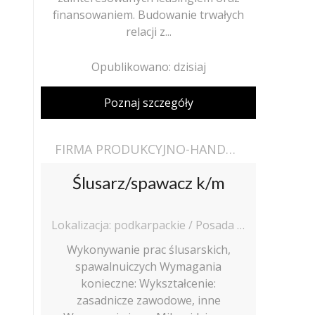
finansowaniem. Budowanie trwałych
relacji z...
Opublikowano: dzisiaj
Poznaj szczegóły
FIRMA PRODUKCYJNO-HANDLOWO-USŁUGOWA RAJCHEL PIOTR
Ślusarz/spawacz k/m
Lokalizacja: podkarpackie / Posada Górna
Wykonywanie prac ślusarskich,
spawalnuiczych Wymagania
konieczne: Wykształcenie:
zasadnicze zawodowe, inne