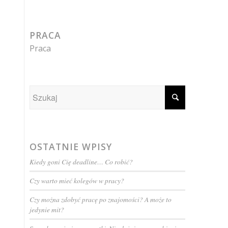
PRACA
Praca
OSTATNIE WPISY
Kiedy goni Cię deadline… Co robić?
Czy warto mieć kolegów w pracy?
Czy można zdobyć pracę po znajomości? A może to
jedynie mit?