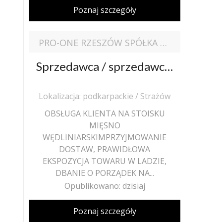
Poznaj szczegóły
PRO-ONE RZESZÓW SPÓŁKA Z OGRANICZONĄ ODPOWIEDZIALNOŚCIĄ
Sprzedawca / sprzedawczyni stoisko mięsne
Lokalizacja: podkarpackie / Strażów
OBSŁUGA KLIENTA NA STOISKU
MIĘSNO
WĘDLINIARSKIMPRZYJMOWANIE
DOSTAW, PRAWIDŁOWA
EKSPOZYCJA TOWARU W LADZIE,
DBANIE O PORZĄDEK NA...
Opublikowano: dzisiaj
Poznaj szczegóły