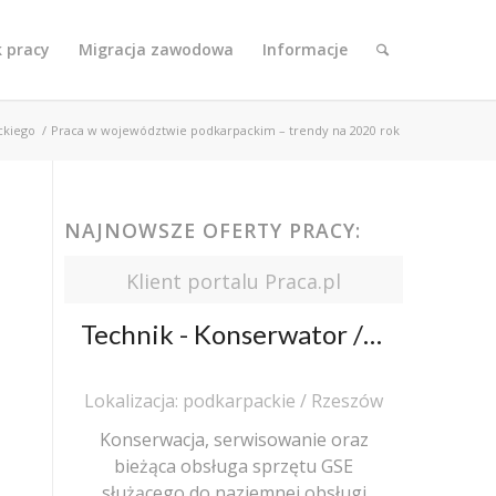
k pracy
Migracja zawodowa
Informacje
ckiego
/
Praca w województwie podkarpackim – trendy na 2020 rok
NAJNOWSZE OFERTY PRACY:
Klient portalu Praca.pl
Technik - Konserwator / Techniczka mechanik urządzeń UDT i GSE
Lokalizacja: podkarpackie / Rzeszów
Konserwacja, serwisowanie oraz
bieżąca obsługa sprzętu GSE
służącego do naziemnej obsługi