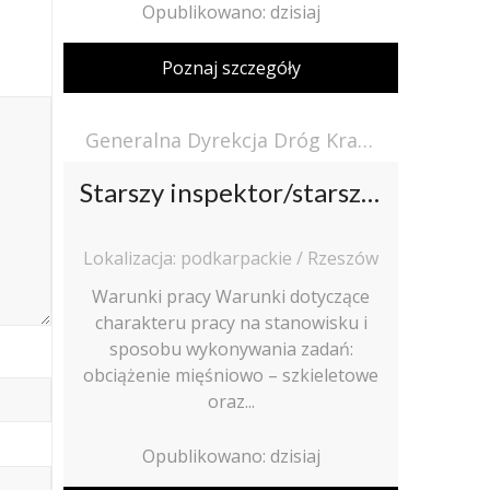
Opublikowano: dzisiaj
Poznaj szczegóły
Generalna Dyrekcja Dróg Krajowych i Autostrad
Starszy inspektor/starsza inspektorka
Lokalizacja: podkarpackie / Rzeszów
Warunki pracy Warunki dotyczące
charakteru pracy na stanowisku i
sposobu wykonywania zadań:
obciążenie mięśniowo – szkieletowe
oraz...
Opublikowano: dzisiaj