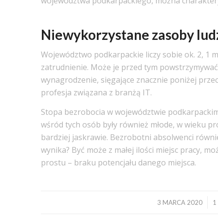
województwa podkarpackiego, można charaktery
Niewykorzystane zasoby lu
Województwo podkarpackie liczy sobie ok. 2, 1 
zatrudnienie. Może je przed tym powstrzymywać 
wynagrodzenie, sięgające znacznie poniżej przeci
profesja związana z branżą IT.
Stopa bezrobocia w województwie podkarpackim w
wśród tych osób były również młode, w wieku pro
bardziej jaskrawie. Bezrobotni absolwenci równi
wynika? Być może z małej ilości miejsc pracy, m
prostu – braku potencjału danego miejsca.
/
3 MARCA 2020
1