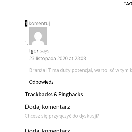
TAG
1
komentuj
Igor
says:
23 listopada 2020 at 23:08
Branża IT ma duży potencjał, warto iść w tym 
Odpowiedz
Trackbacks & Pingbacks
Dodaj komentarz
Chcesz się przyłączyć do dyskusji?
Dodaj komentarz