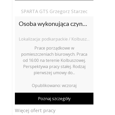
SPARTA GTS Grzegorz Starzec
Osoba wykonująca czynności sprzątające
Lokalizacja: podkarpackie / Kolbuszowa
Prace porządkowe w
pomieszczeniach biurowych. Praca
od 16:00 na terenie Kolbuszowej.
Perspektywa pracy stałej. Rodzaj
pierwszej umowy do...
Opublikowano: wczoraj
Poznaj szczegóły
Więcej ofert pracy