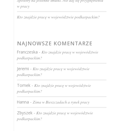
Sposoby na jesienne smutki. Nie daj się przygnębieniu
w pracy
Kto znajdzie pracę w województwie podkarpackim?
NAJNOWSZE KOMENTARZE
Franczeska
-
Kto znajdzie pracę w województwie
podkarpackim?
Jeremi
-
Kto znajdzie pracę w województwie
podkarpackim?
Tomek
-
Kto znajdzie pracę w województwie
podkarpackim?
Hanna
-
Zima w Bieszczadach a rynek pracy
Zbyszek
-
Kto znajdzie pracę w województwie
podkarpackim?