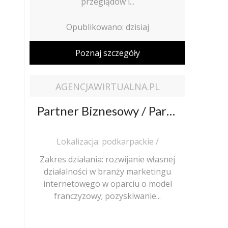
przeglądów i...
Opublikowano: dzisiaj
Poznaj szczegóły
AGENCJAWIRTUALNA.PL
Partner Biznesowy / Partnerka Biznesowa – agencja marketingu online
Lokalizacja: podkarpackie /
Zakres działania: rozwijanie własnej
działalności w branży marketingu
internetowego w oparciu o model
franczyzowy; pozyskiwanie...