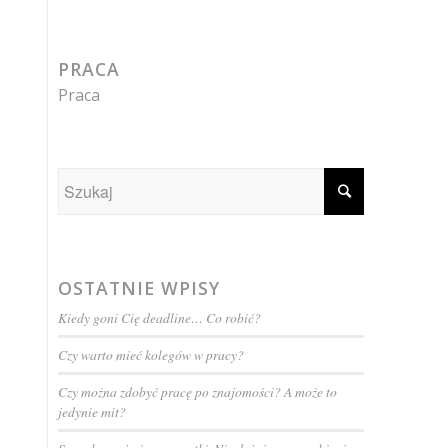
PRACA
Praca
OSTATNIE WPISY
Kiedy goni Cię deadline… Co robić?
Czy warto mieć kolegów w pracy?
Czy można zdobyć pracę po znajomości? A może to
jedynie mit?