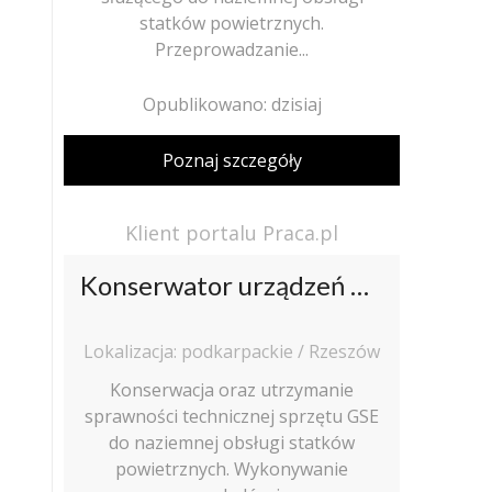
statków powietrznych.
Przeprowadzanie...
Opublikowano: dzisiaj
Poznaj szczegóły
Klient portalu Praca.pl
Konserwator urządzeń GSE / Konserwatorka urządzeń GSE
Lokalizacja: podkarpackie / Rzeszów
Konserwacja oraz utrzymanie
sprawności technicznej sprzętu GSE
do naziemnej obsługi statków
powietrznych. Wykonywanie