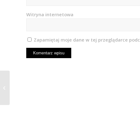
Witryna internetowa
Zapamiętaj moje dane w tej przeglądarce podc
Sytuacja rolników w
województwie
podkarpackim