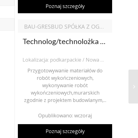
Poznaj szczegóły
BAU-GRESBUD SPÓŁKA Z OGRANICZONĄ ODPOWIEDZIALNOŚCIĄ
Technolog/technolożka robót wykończeniowych w budownictwie
Lokalizacja: podkarpackie / Nowa Wieś (pow. rzeszowski, gm. Trzebownisko), Nowa Wieś
Przygotowywanie materiałów do
robót wykończeniowych,
wykonywanie robót
wykończeniowych,murarskich
zgodnie z projektem budowlanym,...
Opublikowano: wczoraj
Poznaj szczegóły