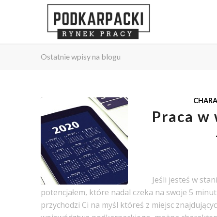
Ostatnie wpisy na blogu
CHARA
Praca w
Jeśli jesteś w st
potencjałem, które nadal czeka na swoje 5 minut
przychodzi Ci na myśl któreś z miejsc znajdujący