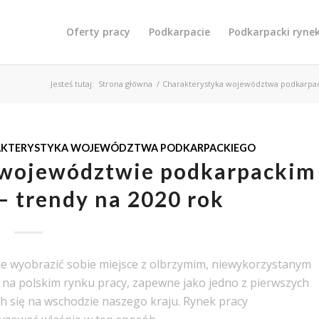
Oferty pracy
Podkarpacie
Podkarpacki ryne
Jesteś tutaj:
Strona główna
/
Charakterystyka województwa podkarpa
KTERYSTYKA WOJEWÓDZTWA PODKARPACKIEGO
 województwie podkarpackim
– trendy na 2020 rok
anie wyobrazić sobie miejsce z olbrzymim, niewykorzystanym
 na polskim rynku pracy, zapewne jako jedno z pierwszych
ch się na wschodzie naszego kraju. Rynek pracy