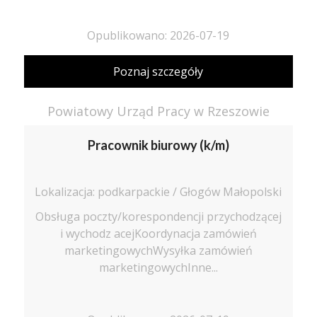
Opublikowano: 2026-07-19
Poznaj szczegóły
Powiatowy Urząd Pracy w Rzeszowie
Pracownik biurowy (k/m)
Lokalizacja: podkarpackie / Głogów Małopolski
Obsługa poczty/korespondencji przychodzącej
i wychodz acejKoordynacja zamówień
marketingowychWysyłka zamówień
marketingowychInne...