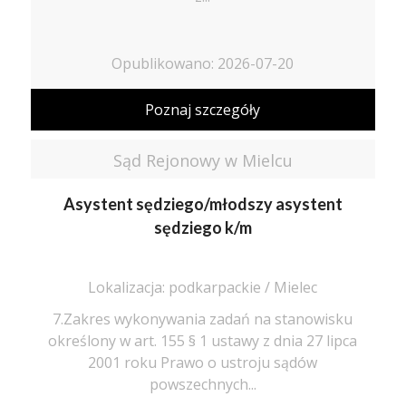
Opublikowano: 2026-07-20
Poznaj szczegóły
Sąd Rejonowy w Mielcu
Asystent sędziego/młodszy asystent
sędziego k/m
Lokalizacja: podkarpackie / Mielec
7.Zakres wykonywania zadań na stanowisku
określony w art. 155 § 1 ustawy z dnia 27 lipca
2001 roku Prawo o ustroju sądów
powszechnych...