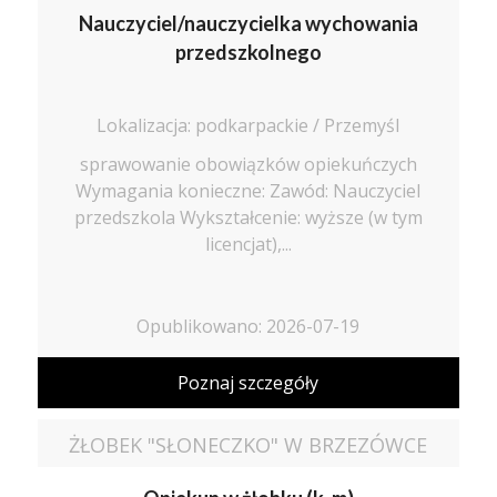
Nauczyciel/nauczycielka wychowania
przedszkolnego
Lokalizacja: podkarpackie / Przemyśl
sprawowanie obowiązków opiekuńczych
Wymagania konieczne: Zawód: Nauczyciel
przedszkola Wykształcenie: wyższe (w tym
licencjat),...
Opublikowano: 2026-07-19
Poznaj szczegóły
ŻŁOBEK "SŁONECZKO" W BRZEZÓWCE