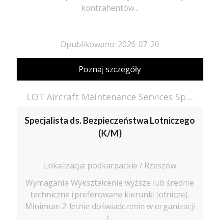
kontrahentów...
Opublikowano: 2026-07-20
Poznaj szczegóły
LOT Aircraft Maintenance Services Sp. z o.o.
Specjalista ds. Bezpieczeństwa Lotniczego
(K/M)
Lokalizacja: podkarpackie / Rzeszów
Wymagania Wykształcenie wyższe lub średnie
techniczne (preferowane kierunki lotnicze).
Minimum 2-letnie doświadczenie w organizacji
z...