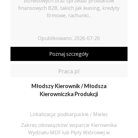
biznesowych oraz sprzedaż produktów
finansowych B2B, takich jak leasing, kredyty
firmowe, rachunki...
Opublikowano: 2026-07-20
Poznaj szczegóły
Praca.pl
Młodszy Kierownik / Młodsza
Kierowniczka Produkcji
Lokalizacja: podkarpackie / Mielec
Zakres obowiązków: wsparcie Kierownika
Wydziału MDF lub Płyty Wiórowej w