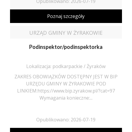
Opublikowano: 2026-07-19
Poznaj szczegóły
URZĄD GMINY W ŻYRAKOWIE
Podinspektor/podinspektorka
Lokalizacja: podkarpackie / Żyraków
ZAKRES OBOWIĄZKÓW DOSTĘPNY JEST W BIP
URZĘDU GMINY W ŻYRAKOWIE POD
LINKIEM:https://www.bip.zyrakow.pl/?cat=97
Wymagania konieczne:...
Opublikowano: 2026-07-19