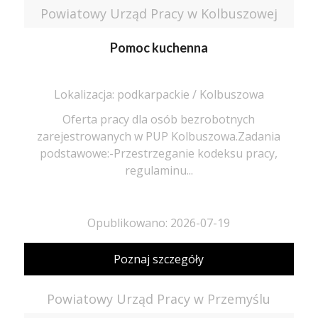
Powiatowy Urząd Pracy w Kolbuszowej
Pomoc kuchenna
Lokalizacja: podkarpackie / Kolbuszowa
Oferta pracy dla osób bezrobotnych
zarejestrowanych w PUP Kolbuszowa.Zadania
podstawowe:-Przestrzeganie kodeksu pracy,
regulaminu...
Opublikowano: 2026-07-19
Poznaj szczegóły
Powiatowy Urząd Pracy w Przemyślu