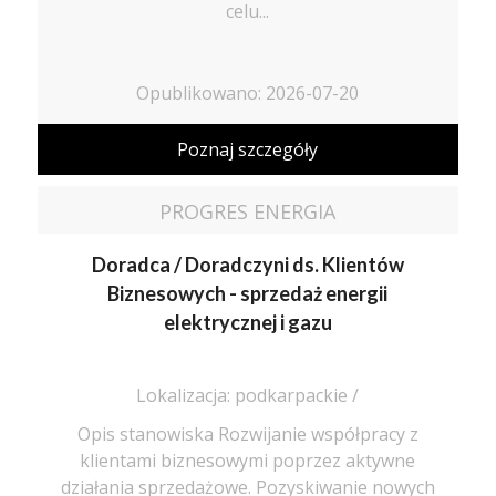
celu...
Opublikowano: 2026-07-20
Poznaj szczegóły
PROGRES ENERGIA
Doradca / Doradczyni ds. Klientów
Biznesowych - sprzedaż energii
elektrycznej i gazu
Lokalizacja: podkarpackie /
Opis stanowiska Rozwijanie współpracy z
klientami biznesowymi poprzez aktywne
działania sprzedażowe. Pozyskiwanie nowych