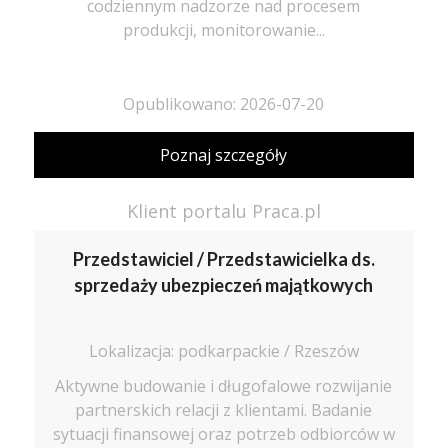
codziennym nadzorze nad procesem
produkcji, monitorowanie...
Opublikowano: 2026-07-20
Poznaj szczegóły
Klient portalu Praca.pl
Przedstawiciel / Przedstawicielka ds.
sprzedaży ubezpieczeń majątkowych
Lokalizacja: podkarpackie / Rzeszów
Aktywne budowanie i długofalowe rozwijanie
partnerskich relacji z klientami. Badanie
sytuacji finansowej oraz potrzeb odbiorców w