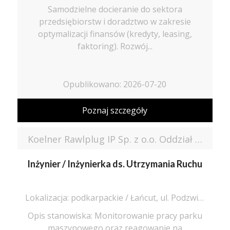
Samodzielne docieranie do sektora
przedsiębiorstw i doradztwo w zakresie
optymalizacji finansów (kredyty, leasing,
faktoring). Rozwój...
Opublikowano: 2026-07-20
Poznaj szczegóły
Koelner Rawlplug IP Sp. z o.o. Oddział w Łańcucie
Inżynier / Inżynierka ds. Utrzymania Ruchu
Lokalizacja: podkarpackie / Łańcut, ul. Podzwierzyniec 41
Opis stanowiska: Monitorowanie pracy parku
maszynowego oraz reagowanie na