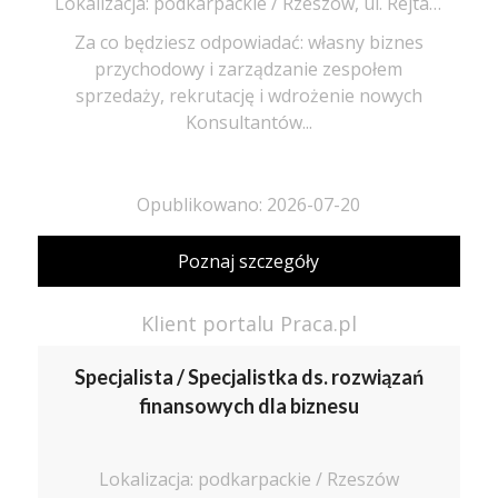
Lokalizacja: podkarpackie / Rzeszów, ul. Rejtana 20
Za co będziesz odpowiadać: własny biznes
przychodowy i zarządzanie zespołem
sprzedaży, rekrutację i wdrożenie nowych
Konsultantów...
Opublikowano: 2026-07-20
Poznaj szczegóły
Klient portalu Praca.pl
Specjalista / Specjalistka ds. rozwiązań
finansowych dla biznesu
Lokalizacja: podkarpackie / Rzeszów