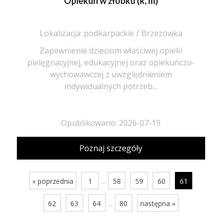
Opiekun w żłobku (k, m)
Lokalizacja: podkarpackie / Brzezówka
Zapewnienie dzieciom właściwej opieki
pielęgnacyjnej, edukacyjnej oraz opiekuńczo-
wychowawczej z uwzględnieniem
indywidualnych potrzeb...
Opublikowano: 2026-07-19
Poznaj szczegóły
...
« poprzednia
1
58
59
60
61
...
62
63
64
80
następna »