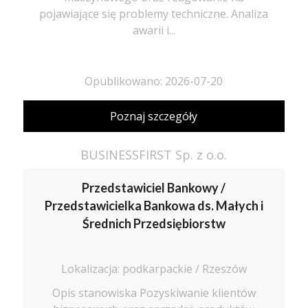
pojawiające się problemy techniczne. Analiza
awarii i...
Opublikowano: 2026-07-20
Poznaj szczegóły
BUSINESSFIRST Sp. z o.o.
Przedstawiciel Bankowy /
Przedstawicielka Bankowa ds. Małych i
Średnich Przedsiębiorstw
Lokalizacja: podkarpackie / Rzeszów
Opis stanowiska Pozyskiwanie klientów