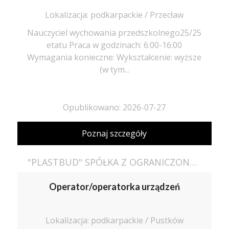
Lokalizacja: podkarpackie / Przecław
Nauczyciel wychowania przedszkolnego25/25
etatu Praca w godzinach: 6:00-16:00
Wymagania konieczne: Wykształcenie: wyższe
(w tym...
Opublikowano: 2026-07-27
Poznaj szczegóły
"PLASTBUD" SPÓŁKA Z OGRANICZONĄ ODPOWIEDZIALNOŚCIĄ
Operator/operatorka urządzeń
Lokalizacja: podkarpackie / Pustków