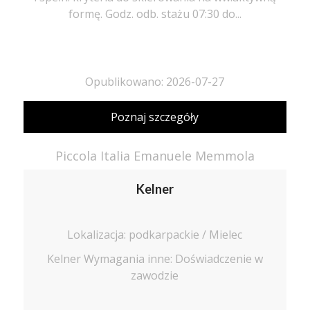
formę. Godz. odb. stażu 07:30 do...
Opublikowano: 2026-07-27
Poznaj szczegóły
Piccola Italia Emanuele Memmola
Kelner
Lokalizacja: podkarpackie / Mielec
Kelner Wymagania inne: Doświadczenie w
zawodzie