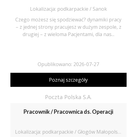
Lokalizacja: podkarpackie / Sanok
Czego możesz się spodziewać? dynamiki pracy
– z jednej strony pracujesz w dużym zespole, z
drugiej – z wieloma Pacjentami, dla nas...
Opublikowano: 2026-07-27
Poznaj szczegóły
Poczta Polska S.A.
Pracownik / Pracownica ds. Operacji
Lokalizacja: podkarpackie / Głogów Małopolski, ul. Lotniskowa 15