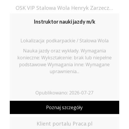
OSK VIP Stalowa Wola Henryk Zarzeczny
Instruktor nauki jazdy m/k
Lokalizacja: podkarpackie / Stalowa Wola
Nauka jazdy oraz wykłady. Wymagania
konieczne: Wykształcenie: brak lub niepełne
podstawowe Wymagania inne: Wymagane
uprawnienia...
Opublikowano: 2026-07-27
Poznaj szczegóły
Klient portalu Praca.pl