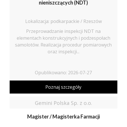
nieniszczących (NDT)
Lokalizacja: podkarpackie / Rzeszów
Przeprowadzanie inspekcji NDT na
elementach konstrukcyjnych i podzespołach
samolotów. Realizacja procedur pomiarowych
oraz inspekcji...
Opublikowano: 2026-07-27
Poznaj szczegóły
Gemini Polska Sp. z o.o.
Magister / Magisterka Farmacji