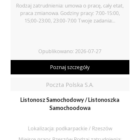
Rodzaj zatrudnienia: umowa o pracę, cały etat,
praca zmianowa. Godziny pracy: 7:00-15:00,
15;00-23:00, 23:00-7:00 Twoje zadania:...
Opublikowano: 2026-07-27
Poznaj szczegóły
Poczta Polska S.A.
Listonosz Samochodowy / Listonoszka
Samochoodowa
Lokalizacja: podkarpackie / Rzeszów
Miejsce pracy: Rzeszów Rodzaj zatrudnienia: