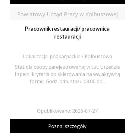
Powiatowy Urząd Pracy w Kolbuszowej
Pracownik restauracji/ pracownica
restauracji
Lokalizacja: podkarpackie / Kolbuszowa
Staż dla osoby zarejestrowanej w tut. Urzędzie
i spełn. kryteria do skierowania na ww.aktywną
formę. Godz. odb. stażu 08:00 do...
Opublikowano: 2026-07-27
Poznaj szczegóły