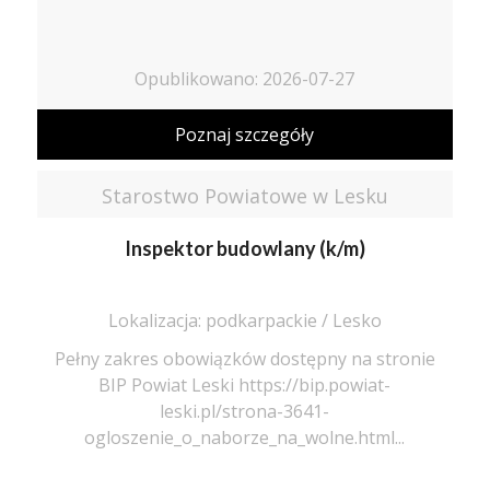
Opublikowano: 2026-07-27
Poznaj szczegóły
Starostwo Powiatowe w Lesku
Inspektor budowlany (k/m)
Lokalizacja: podkarpackie / Lesko
Pełny zakres obowiązków dostępny na stronie
BIP Powiat Leski https://bip.powiat-
leski.pl/strona-3641-
ogloszenie_o_naborze_na_wolne.html...