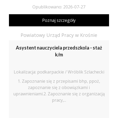
Opublikowano: 2026-07-27
Poznaj szczegóły
Powiatowy Urząd Pracy w Krośnie
Asystent nauczyciela przedszkola - staż
k/m
Lokalizacja: podkarpackie / Wróblik Szlachecki
1. Zapoznanie się z przepisami bhp, ppoż,
zapoznanie się z obowiązkami i
uprawnieniami.2. Zapoznanie się z organizacją
pracy,...