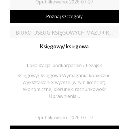
Opublikowano: 2026-07-27
Poznaj szczegóły
BIURO USŁUG KSIĘGOWYCH MAZUR RENATA
Księgowy/ księgowa
Lokalizacja: podkarpackie / Leżajsk
Księgowy/ księgowa Wymagania konieczne:
Wykształcenie: wyższe (w tym licencjat),
ekonomiczne, kierunek: rachunkowość
Uprawnienia:...
Opublikowano: 2026-07-27