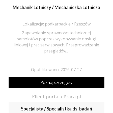
Mechanik Lotniczy / Mechaniczka Lotnicza
Lokalizacja: podkarpackie / Rzeszów
Zapewnianie sprawności technicznej
samolotów poprzez wykonywanie obsługi
liniowej i prac serwisowych. Przeprowadzanie
przeglądów...
Opublikowano: 2026-07-27
Poznaj szczegóły
Klient portalu Praca.pl
Specjalista / Specjalistka ds. badań