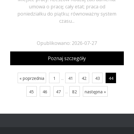
umowa o pracę; cały etat; praca od
poniedziałku do piątku; równoważny system
czasu...
Opublikowano: 2026-07-27
Poznaj szczegóły
...
« poprzednia
1
41
42
43
44
...
45
46
47
82
następna »