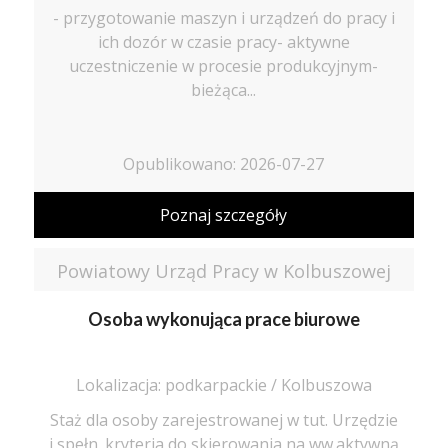
- przygotowanie maszyn i urządzeń do pracy i
ich dozór w czasie pracy- aktywne
uczestniczenie w procesie produkcyjnym-
bieżąca...
Opublikowano: 2026-07-27
Poznaj szczegóły
Powiatowy Urząd Pracy w Kolbuszowej
Osoba wykonująca prace biurowe
Lokalizacja: podkarpackie / Kolbuszowa
Staż dla osoby zarejestrowanej w tut. Urzędzie
i spełn. kryteria do skierowania na ww.aktywną