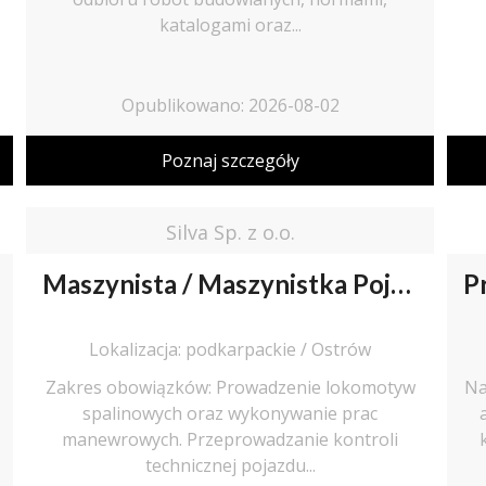
katalogami oraz...
Opublikowano: 2026-08-02
Poznaj szczegóły
Silva Sp. z o.o.
Maszynista / Maszynistka Pojazdów Trakcyjnych
Lokalizacja: podkarpackie / Ostrów
Zakres obowiązków: Prowadzenie lokomotyw
Na
spalinowych oraz wykonywanie prac
manewrowych. Przeprowadzanie kontroli
technicznej pojazdu...