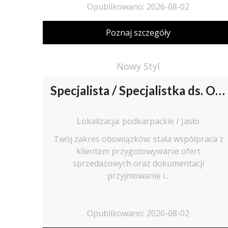
Opublikowano: 2026-08-02
Poznaj szczegóły
Nowy Styl
Specjalista / Specjalistka ds. Obsługi Klienta z j. niemieckim
Lokalizacja: podkarpackie / Jasło
Twój zakres obowiązków: stała współpraca z
klientem przygotowywanie ofert
sprzedażowych oraz dokumentacji
przyjmowanie i...
Opublikowano: 2026-08-02