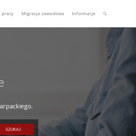
k pracy
Migracja zawodowa
Informacje
e
arpackiego.