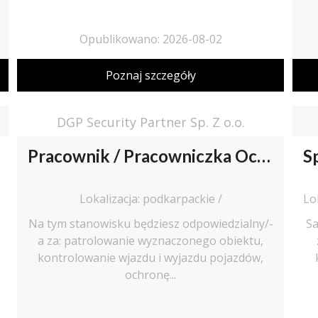
Opublikowano: 2026-08-02
Poznaj szczegóły
DGP Security Partner Sp. Z o.o.
Pracownik / Pracowniczka Ochrony z Pozwoleniem na Broń
Lokalizacja: podkarpackie /
Na tym stanowisku będziesz odpowiedzialny/-
Sa
a za: patrolowanie wyznaczonego obiektu,
kontrolowanie wjazdu i wyjazdu pojazdów,
ochronę...