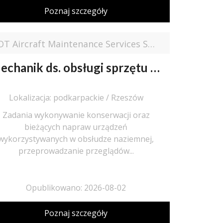
Poznaj szczegóły
LOT Aircraft Maintenance Services Sp. z o.o.
Mechanik ds. obsługi sprzętu GSE (K/M)
Lokalizacja: podkarpackie / Rzeszów
Zadania wykonywanie konserwacji oraz
bieżących napraw urządzeń
wykorzystywanych w obsłudze naziemnej,
przeprowadzanie przeglądów...
Opublikowano: 2026-08-02
Poznaj szczegóły