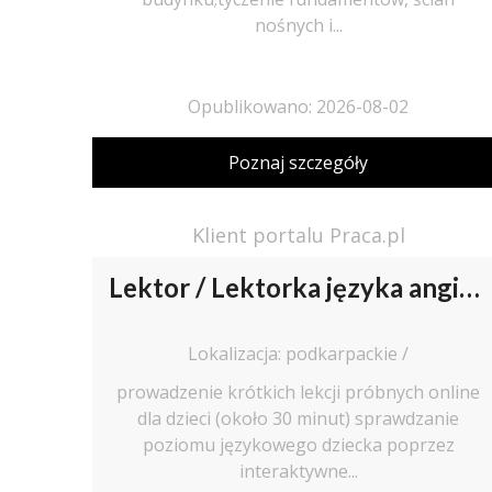
nośnych i...
Opublikowano: 2026-08-02
Poznaj szczegóły
Klient portalu Praca.pl
Lektor / Lektorka języka angielskiego
Lokalizacja: podkarpackie /
prowadzenie krótkich lekcji próbnych online
dla dzieci (około 30 minut) sprawdzanie
poziomu językowego dziecka poprzez
interaktywne...