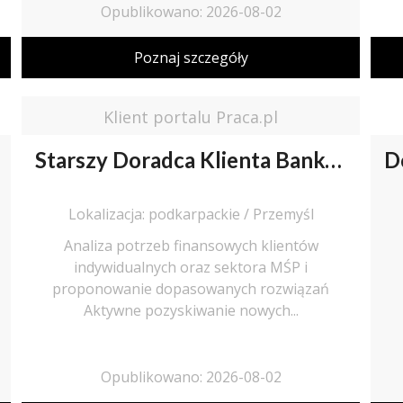
Opublikowano: 2026-08-02
Poznaj szczegóły
Klient portalu Praca.pl
Starszy Doradca Klienta Bankowego / Starsza Doradczyni Klienta Bankowego
Lokalizacja: podkarpackie / Przemyśl
Analiza potrzeb finansowych klientów
indywidualnych oraz sektora MŚP i
proponowanie dopasowanych rozwiązań
Aktywne pozyskiwanie nowych...
Opublikowano: 2026-08-02