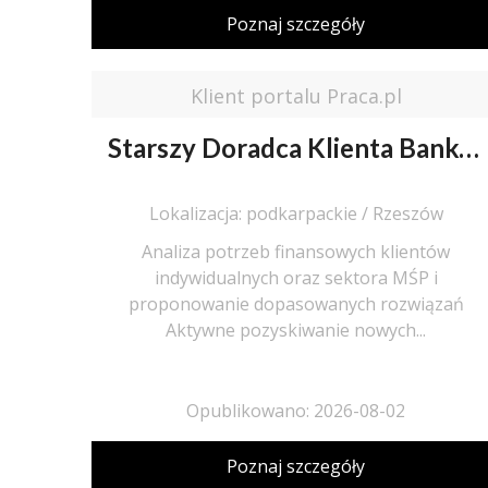
Poznaj szczegóły
Klient portalu Praca.pl
Starszy Doradca Klienta Bankowego / Starsza Doradczyni Klienta Bankowego
Lokalizacja: podkarpackie / Rzeszów
Analiza potrzeb finansowych klientów
indywidualnych oraz sektora MŚP i
proponowanie dopasowanych rozwiązań
Aktywne pozyskiwanie nowych...
Opublikowano: 2026-08-02
Poznaj szczegóły