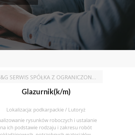
W&G SERWIS SPÓŁKA Z OGRANICZONĄ ODPOWIEDZIALNOŚCIĄ
Glazurnik(k/m)
Lokalizacja: podkarpackie / Lutoryż
alizowanie rysunków roboczych i ustalanie
na ich podstawie rodzaju i zakresu robót
okładzinowych, potrzebnych materiałów,