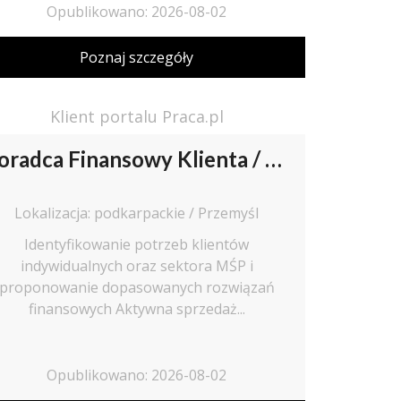
Opublikowano: 2026-08-02
Poznaj szczegóły
Klient portalu Praca.pl
Doradca Finansowy Klienta / Doradczyni Finansowa Klienta
Lokalizacja: podkarpackie / Przemyśl
Identyfikowanie potrzeb klientów
indywidualnych oraz sektora MŚP i
proponowanie dopasowanych rozwiązań
finansowych Aktywna sprzedaż...
Opublikowano: 2026-08-02