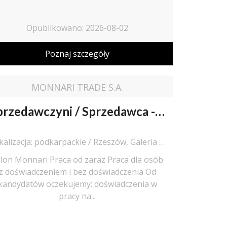
Opublikowano: 2026-08-02
Poznaj szczegóły
MONNARI TRADE S.A.
Sprzedawczyni / Sprzedawca - Doradczyni Klienta / Doradca Klienta
Lokalizacja: podkarpackie / Rzeszów, Galeria Plaza
lon Monnari Praca od zaraz Praca dla osób
z doświadczeniem i bez doświadczenia Od
kandydatów oczekujemy: doświadczenia w
pracy na...