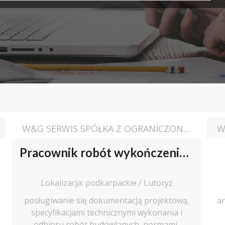
W&G SERWIS SPÓŁKA Z OGRANICZONĄ ODPOWIEDZIALNOŚCIĄ
Pracownik robót wykończeniowych (k/m)
Lokalizacja: podkarpackie / Lutoryż
posługiwanie się dokumentacją projektową,
an
specyfikacjami technicznymi wykonania i
odbioru robót budowlanych, normami,