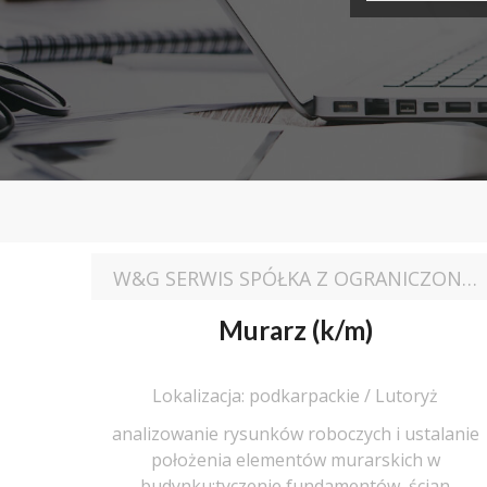
W&G SERWIS SPÓŁKA Z OGRANICZONĄ ODPOWIEDZIALNOŚCIĄ
Murarz (k/m)
Lokalizacja: podkarpackie / Lutoryż
analizowanie rysunków roboczych i ustalanie
położenia elementów murarskich w
budynku;tyczenie fundamentów, ścian