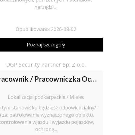
narzędzi,...
Opublikowano: 2026-08-02
Poznaj szczegóły
DGP Security Partner Sp. Z o.o.
Pracownik / Pracowniczka Ochrony z Pozwoleniem na Broń
Lokalizacja: podkarpackie / Mielec
 tym stanowisku będziesz odpowiedzialny/-
a za: patrolowanie wyznaczonego obiektu,
kontrolowanie wjazdu i wyjazdu pojazdów,
ochronę...