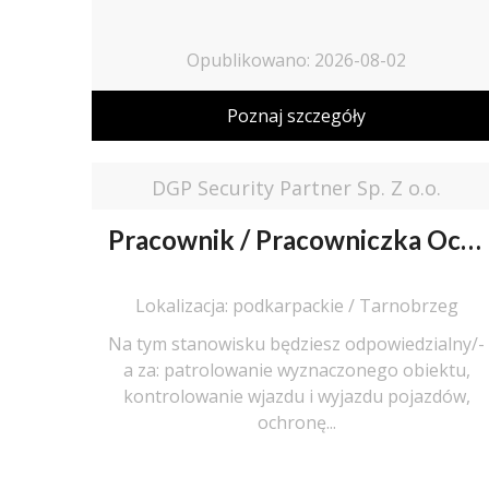
Opublikowano: 2026-08-02
Poznaj szczegóły
DGP Security Partner Sp. Z o.o.
Pracownik / Pracowniczka Ochrony z Pozwoleniem na Broń
Lokalizacja: podkarpackie / Tarnobrzeg
Na tym stanowisku będziesz odpowiedzialny/-
a za: patrolowanie wyznaczonego obiektu,
kontrolowanie wjazdu i wyjazdu pojazdów,
ochronę...