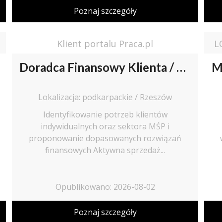
Poznaj szczegóły
Klient portalu Praca.pl
Doradca Finansowy Klienta / Doradczyni Finansowa Klienta
Lokalizacja: podkarpackie / Rzeszów
Identyfikowanie potrzeb klientów
indywidualnych oraz sektora MŚP i
proponowanie dopasowanych rozwiązań
finansowych Aktywna sprzedaż...
Opublikowano: 2026-08-02
Poznaj szczegóły