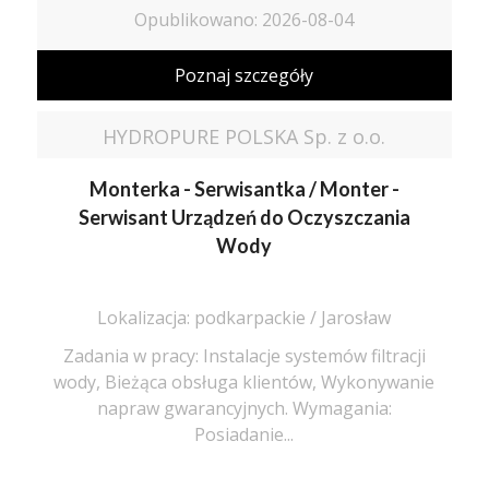
Opublikowano: 2026-08-04
Poznaj szczegóły
HYDROPURE POLSKA Sp. z o.o.
Monterka - Serwisantka / Monter -
Serwisant Urządzeń do Oczyszczania
Wody
Lokalizacja: podkarpackie / Jarosław
Zadania w pracy: Instalacje systemów filtracji
wody, Bieżąca obsługa klientów, Wykonywanie
napraw gwarancyjnych. Wymagania:
Posiadanie...