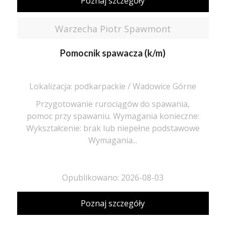
Poznaj szczegóły
Warzecha Piotr Spawmont
Pomocnik spawacza (k/m)
Lokalizacja: podkarpackie / Wadowice Górne
Przygotowanie rurociągów do spawania,
pomoc przy spawaniu. Wymagania konieczne:
Wykształcenie: brak lub niepełne podstawowe
Wymagania...
Opublikowano: 2026-08-03
Poznaj szczegóły