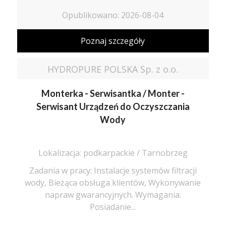
Opublikowano: 2026-08-04
Poznaj szczegóły
HYDROPURE POLSKA Sp. z o.o.
Monterka - Serwisantka / Monter -
Serwisant Urządzeń do Oczyszczania
Wody
Lokalizacja: podkarpackie / Tarnobrzeg
Zadania w pracy: Instalacje systemów filtracji
wody, Bieżąca obsługa klientów, Wykonywanie
napraw gwarancyjnych. Wymagania:
Posiadanie...