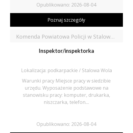
Opublikowano: 2026-08-04
Poznaj szczegóły
Komenda Powiatowa Policji w Stalowej Woli
Inspektor/inspektorka
Lokalizacja: podkarpackie / Stalowa Wola
Warunki pracy Miejsce pracy w siedzibie
urzędu. Wyposażenie podstawowe na
stanowisku pracy: komputer, drukarka,
niszczarka, telefon....
Opublikowano: 2026-08-04