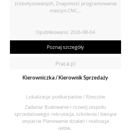
zrobotyzowanych, Znajomość programowania
maszyn CNC,...
Opublikowano: 2026-08-04
Poznaj szczegóły
Praca.pl
Kierowniczka / Kierownik Sprzedaży
Lokalizacja: podkarpackie / Rzeszów
Zadania: Budowanie i rozwój zespołu
sprzedażowego: rekrutacja, szkolenia i bieżące
wsparcie Planowanie działań i realizacja
celów...