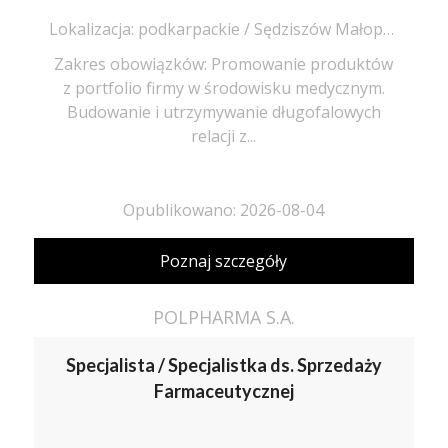
Lokalizacja: podkarpackie / Sędziszów Małopolski
Zakres obowiązków: Promowanie produktów
z portfolio firmy w środowisku medycznym.
Budowanie i utrzymywanie długofalowych
relacji z...
Opublikowano: 2026-08-04
Poznaj szczegóły
POLPHARMA S.A.
Specjalista / Specjalistka ds. Sprzedaży
Farmaceutycznej