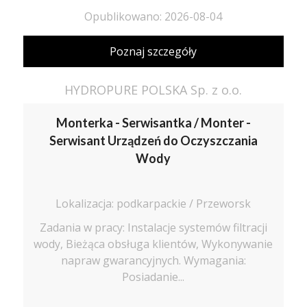
Opublikowano: 2026-08-04
Poznaj szczegóły
HYDROPURE POLSKA Sp. z o.o.
Monterka - Serwisantka / Monter -
Serwisant Urządzeń do Oczyszczania
Wody
Lokalizacja: podkarpackie / Przeworsk
Zadania w pracy: Instalacje systemów filtracji
wody, Bieżąca obsługa klientów, Wykonywanie
napraw gwarancyjnych. Wymagania:
Posiadanie...