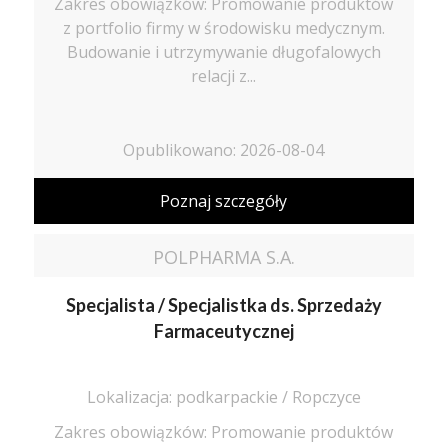
Zakres obowiązków: Promowanie produktów
z portfolio firmy w środowisku medycznym.
Budowanie i utrzymywanie długofalowych
relacji z...
Opublikowano: 2026-08-04
Poznaj szczegóły
POLPHARMA S.A.
Specjalista / Specjalistka ds. Sprzedaży
Farmaceutycznej
Lokalizacja: podkarpackie / Ropczyce
Zakres obowiązków: Promowanie produktów