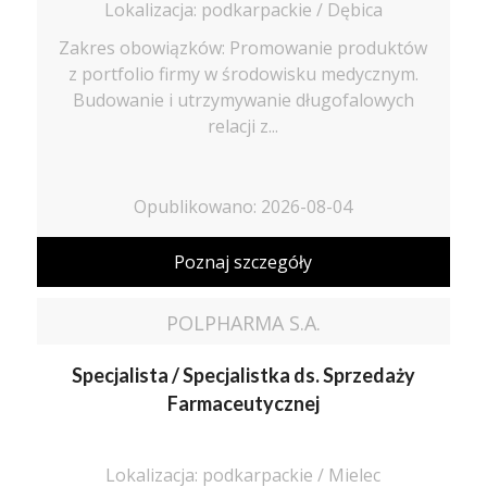
Lokalizacja: podkarpackie / Dębica
Zakres obowiązków: Promowanie produktów
z portfolio firmy w środowisku medycznym.
Budowanie i utrzymywanie długofalowych
relacji z...
Opublikowano: 2026-08-04
Poznaj szczegóły
POLPHARMA S.A.
Specjalista / Specjalistka ds. Sprzedaży
Farmaceutycznej
Lokalizacja: podkarpackie / Mielec