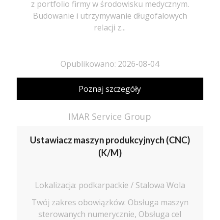
z portfolio firmy w środowisku medycznym.
Budowanie i utrzymywanie długofalowych
relacji z...
Opublikowano: 2026-08-04
Poznaj szczegóły
IMAR Service Group
Ustawiacz maszyn produkcyjnych (CNC)
(K/M)
Lokalizacja: podkarpackie / Stalowa Wola
Twój zakres obowiązków: Obsługa maszyn
sterowanych numerycznie, Obsługa cel