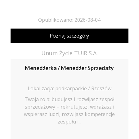
Opublikowano: 2026-08-04
Poznaj szczegóły
Unum Życie TUiR S.A.
Menedżerka / Menedżer Sprzedaży
Lokalizacja: podkarpackie / Rzeszów
Twoja rola: budujesz i rozwijasz zespół
sprzedażowy – rekrutujesz, wdrażasz i
wspierasz ludzi, rozwijasz kompetencje
zespołu i...